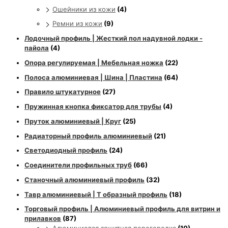
Ошейники из кожи
(4)
Ремни из кожи
(9)
Лодочный профиль | Жесткий пол надувной лодки -
пайола
(4)
Опора регулируемая | Мебельная ножка
(22)
Полоса алюминиевая | Шина | Пластина
(64)
Правило штукатурное
(27)
Пружинная кнопка фиксатор для трубы
(4)
Пруток алюминиевый | Круг
(25)
Радиаторный профиль алюминиевый
(21)
Светодиодный профиль
(24)
Соединители профильных труб
(66)
Станочный алюминиевый профиль
(32)
Тавр алюминиевый | Т образный профиль
(18)
Торговый профиль | Алюминиевый профиль для витрин и
прилавков
(87)