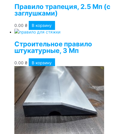
Правило трапеция, 2.5 Мп (с
заглушками)
0.00
₴
В корзину
Строительное правило
штукатурные, 3 Мп
0.00
₴
В корзину