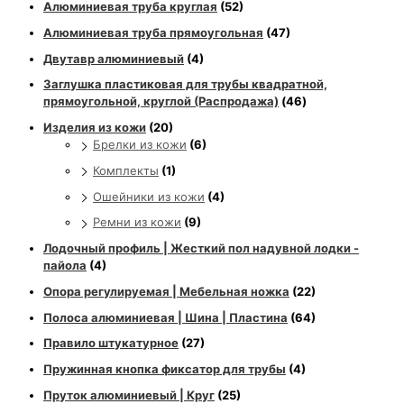
Алюминиевая труба круглая
(52)
Алюминиевая труба прямоугольная
(47)
Двутавр алюминиевый
(4)
Заглушка пластиковая для трубы квадратной,
прямоугольной, круглой (Распродажа)
(46)
Изделия из кожи
(20)
Брелки из кожи
(6)
Комплекты
(1)
Ошейники из кожи
(4)
Ремни из кожи
(9)
Лодочный профиль | Жесткий пол надувной лодки -
пайола
(4)
Опора регулируемая | Мебельная ножка
(22)
Полоса алюминиевая | Шина | Пластина
(64)
Правило штукатурное
(27)
Пружинная кнопка фиксатор для трубы
(4)
Пруток алюминиевый | Круг
(25)