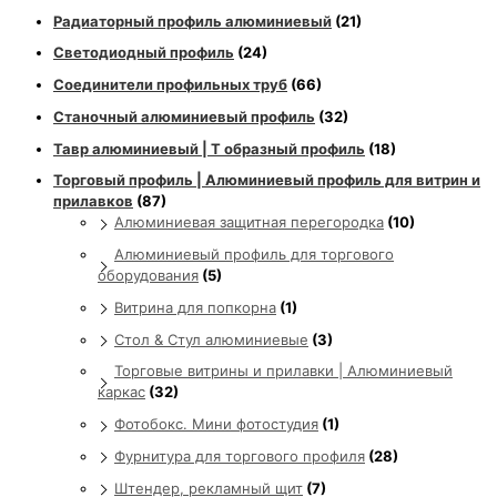
Радиаторный профиль алюминиевый
(21)
Светодиодный профиль
(24)
Соединители профильных труб
(66)
Станочный алюминиевый профиль
(32)
Тавр алюминиевый | Т образный профиль
(18)
Торговый профиль | Алюминиевый профиль для витрин и
прилавков
(87)
Алюминиевая защитная перегородка
(10)
Алюминиевый профиль для торгового
оборудования
(5)
Витрина для попкорна
(1)
Стол & Стул алюминиевые
(3)
Торговые витрины и прилавки | Алюминиевый
каркас
(32)
Фотобокс. Мини фотостудия
(1)
Фурнитура для торгового профиля
(28)
Штендер, рекламный щит
(7)