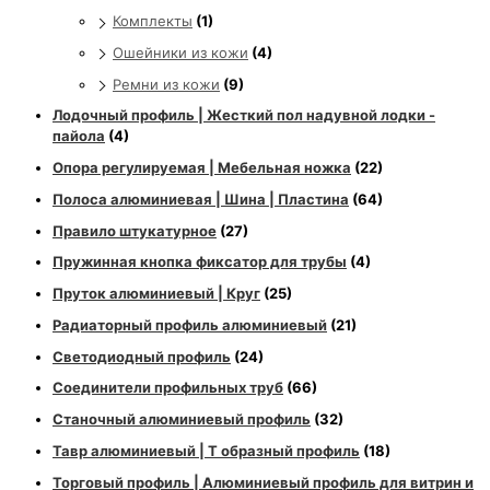
Комплекты
(1)
Ошейники из кожи
(4)
Ремни из кожи
(9)
Лодочный профиль | Жесткий пол надувной лодки -
пайола
(4)
Опора регулируемая | Мебельная ножка
(22)
Полоса алюминиевая | Шина | Пластина
(64)
Правило штукатурное
(27)
Пружинная кнопка фиксатор для трубы
(4)
Пруток алюминиевый | Круг
(25)
Радиаторный профиль алюминиевый
(21)
Светодиодный профиль
(24)
Соединители профильных труб
(66)
Станочный алюминиевый профиль
(32)
Тавр алюминиевый | Т образный профиль
(18)
Торговый профиль | Алюминиевый профиль для витрин и