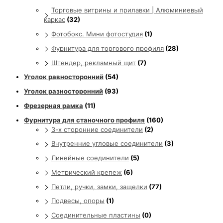
Торговые витрины и прилавки | Алюминиевый
каркас
(32)
Фотобокс. Мини фотостудия
(1)
Фурнитура для торгового профиля
(28)
Штендер, рекламный щит
(7)
Уголок равносторонний
(54)
Уголок разносторонний
(93)
Фрезерная рамка
(11)
Фурнитура для станочного профиля
(160)
3-х сторонние соединители
(2)
Внутренние угловые соединители
(3)
Линейные соединители
(5)
Метрический крепеж
(6)
Петли, ручки, замки, защелки
(77)
Подвесы, опоры
(1)
Соединительные пластины
(0)