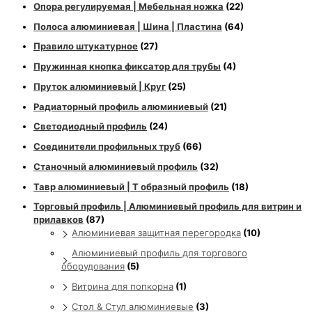
Опора регулируемая | Мебельная ножка
(22)
Полоса алюминиевая | Шина | Пластина
(64)
Правило штукатурное
(27)
Пружинная кнопка фиксатор для трубы
(4)
Пруток алюминиевый | Круг
(25)
Радиаторный профиль алюминиевый
(21)
Светодиодный профиль
(24)
Соединители профильных труб
(66)
Станочный алюминиевый профиль
(32)
Тавр алюминиевый | Т образный профиль
(18)
Торговый профиль | Алюминиевый профиль для витрин и
прилавков
(87)
Алюминиевая защитная перегородка
(10)
Алюминиевый профиль для торгового
оборудования
(5)
Витрина для попкорна
(1)
Стол & Стул алюминиевые
(3)