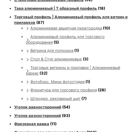
Тавр алюминиевый | Т образный профиль
(18)
Торговый профиль | Алюминиевый профиль для витрин и
прилавков
(87)
Алюминиевая защитная перегородка
(10)
Алюминиевый профиль для торгового
оборудования
(5)
Витрина для попкорна
(1)
Стол & Стул алюминиевые
(3)
Торговые витрины и прилавки | Алюминиевый
каркас
(32)
Фотобокс. Мини фотостудия
(1)
Фурнитура для торгового профиля
(28)
Штендер, рекламный щит
(7)
Уголок равносторонний
(54)
Уголок разносторонний
(93)
Фрезерная рамка
(11)