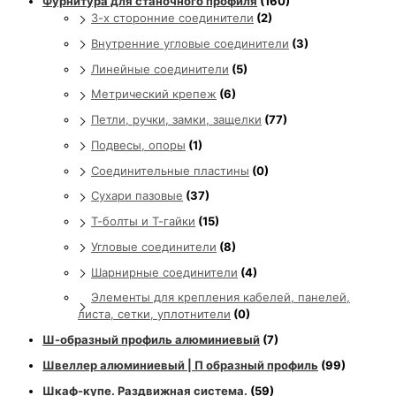
Фурнитура для станочного профиля
(160)
3-х сторонние соединители
(2)
Внутренние угловые соединители
(3)
Линейные соединители
(5)
Метрический крепеж
(6)
Петли, ручки, замки, защелки
(77)
Подвесы, опоры
(1)
Соединительные пластины
(0)
Сухари пазовые
(37)
Т-болты и Т-гайки
(15)
Угловые соединители
(8)
Шарнирные соединители
(4)
Элементы для крепления кабелей, панелей,
листа, сетки, уплотнители
(0)
Ш-образный профиль алюминиевый
(7)
Швеллер алюминиевый | П образный профиль
(99)
Шкаф-купе. Раздвижная система.
(59)