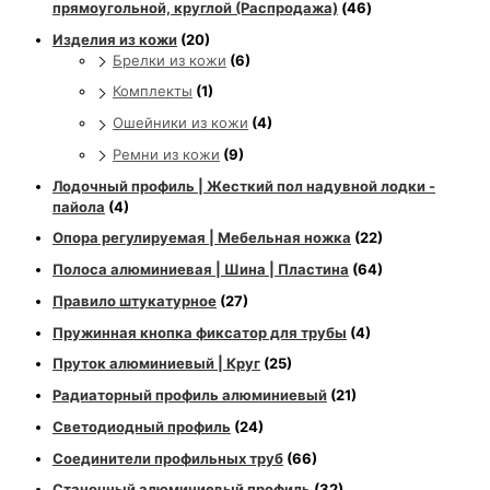
прямоугольной, круглой (Распродажа)
(46)
Изделия из кожи
(20)
Брелки из кожи
(6)
Комплекты
(1)
Ошейники из кожи
(4)
Ремни из кожи
(9)
Лодочный профиль | Жесткий пол надувной лодки -
пайола
(4)
Опора регулируемая | Мебельная ножка
(22)
Полоса алюминиевая | Шина | Пластина
(64)
Правило штукатурное
(27)
Пружинная кнопка фиксатор для трубы
(4)
Пруток алюминиевый | Круг
(25)
Радиаторный профиль алюминиевый
(21)
Светодиодный профиль
(24)
Соединители профильных труб
(66)
Станочный алюминиевый профиль
(32)