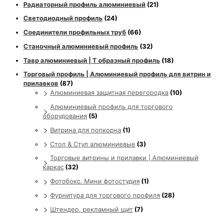
Радиаторный профиль алюминиевый
(21)
Светодиодный профиль
(24)
Соединители профильных труб
(66)
Станочный алюминиевый профиль
(32)
Тавр алюминиевый | Т образный профиль
(18)
Торговый профиль | Алюминиевый профиль для витрин и
прилавков
(87)
Алюминиевая защитная перегородка
(10)
Алюминиевый профиль для торгового
оборудования
(5)
Витрина для попкорна
(1)
Стол & Стул алюминиевые
(3)
Торговые витрины и прилавки | Алюминиевый
каркас
(32)
Фотобокс. Мини фотостудия
(1)
Фурнитура для торгового профиля
(28)
Штендер, рекламный щит
(7)