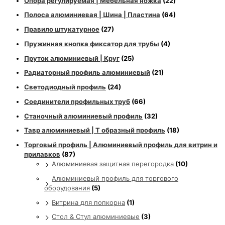
Опора регулируемая | Мебельная ножка
(22)
Полоса алюминиевая | Шина | Пластина
(64)
Правило штукатурное
(27)
Пружинная кнопка фиксатор для трубы
(4)
Пруток алюминиевый | Круг
(25)
Радиаторный профиль алюминиевый
(21)
Светодиодный профиль
(24)
Соединители профильных труб
(66)
Станочный алюминиевый профиль
(32)
Тавр алюминиевый | Т образный профиль
(18)
Торговый профиль | Алюминиевый профиль для витрин и
прилавков
(87)
Алюминиевая защитная перегородка
(10)
Алюминиевый профиль для торгового
оборудования
(5)
Витрина для попкорна
(1)
Стол & Стул алюминиевые
(3)