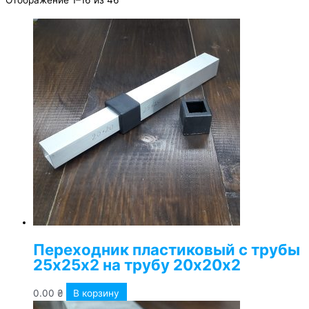
Отображение 1–16 из 46
Переходник пластиковый с трубы
25х25х2 на трубу 20х20х2
0.00
₴
В корзину