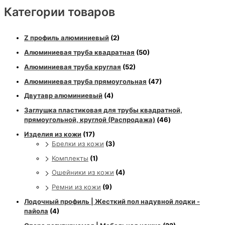
Категории товаров
Z профиль алюминиевый
(2)
Алюминиевая труба квадратная
(50)
Алюминиевая труба круглая
(52)
Алюминиевая труба прямоугольная
(47)
Двутавр алюминиевый
(4)
Заглушка пластиковая для трубы квадратной,
прямоугольной, круглой (Распродажа)
(46)
Изделия из кожи
(17)
Брелки из кожи
(3)
Комплекты
(1)
Ошейники из кожи
(4)
Ремни из кожи
(9)
Лодочный профиль | Жесткий пол надувной лодки -
пайола
(4)