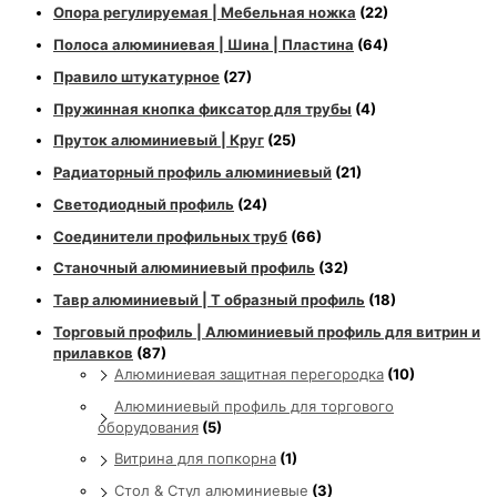
Опора регулируемая | Мебельная ножка
(22)
Полоса алюминиевая | Шина | Пластина
(64)
Правило штукатурное
(27)
Пружинная кнопка фиксатор для трубы
(4)
Пруток алюминиевый | Круг
(25)
Радиаторный профиль алюминиевый
(21)
Светодиодный профиль
(24)
Соединители профильных труб
(66)
Станочный алюминиевый профиль
(32)
Тавр алюминиевый | Т образный профиль
(18)
Торговый профиль | Алюминиевый профиль для витрин и
прилавков
(87)
Алюминиевая защитная перегородка
(10)
Алюминиевый профиль для торгового
оборудования
(5)
Витрина для попкорна
(1)
Стол & Стул алюминиевые
(3)