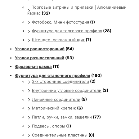
Торговые витрины и прилавки | Алюминиевый
каркас
(32)
Фотобокс. Мини фотостудия
(1)
Фурнитура для торгового профиля
(28)
Штендер, рекламный щит
(7)
Уголок равносторонний
(54)
Уголок разносторонний
(93)
Фрезерная рамка
(11)
Фурнитура для станочного профиля
(160)
3-х сторонние соединители
(2)
Внутренние угловые соединители
(3)
Линейные соединители
(5)
Метрический крепеж
(6)
Петли, ручки, замки, защелки
(77)
Подвесы, опоры
(1)
Соединительные пластины
(0)