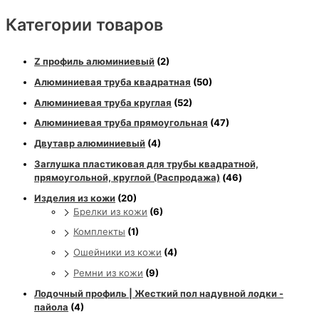
Категории товаров
Z профиль алюминиевый
(2)
Алюминиевая труба квадратная
(50)
Алюминиевая труба круглая
(52)
Алюминиевая труба прямоугольная
(47)
Двутавр алюминиевый
(4)
Заглушка пластиковая для трубы квадратной,
прямоугольной, круглой (Распродажа)
(46)
Изделия из кожи
(20)
Брелки из кожи
(6)
Комплекты
(1)
Ошейники из кожи
(4)
Ремни из кожи
(9)
Лодочный профиль | Жесткий пол надувной лодки -
пайола
(4)