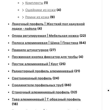
Комплекты
(1)
Ошейники из кожи
(4)
Ремни из кожи
(9)
Лодочный профиль | Жесткий пол надувной
лодки - пайола
(4)
Опора регулируемая | Мебельная ножка
(22)
Полоса алюминиевая | Шина | Пластина
(64)
Правило штукатурное
(27)
Пружинная кнопка фиксатор для трубы
(4)
Пруток алюминиевый | Круг
(25)
Радиаторный профиль алюминиевый
(21)
Светодиодный профиль
(24)
Соединители профильных труб
(66)
Станочный алюминиевый профиль
(32)
Тавр алюминиевый | Т образный профиль
(18)