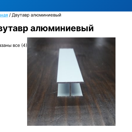
вная
/ Двутавр алюминиевый
вутавр алюминиевый
заны все (4)