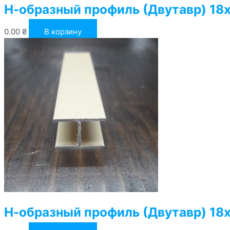
Н-образный профиль (Двутавр) 18х
0.00
₴
В корзину
Н-образный профиль (Двутавр) 18х