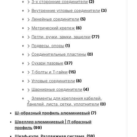
3-х сторонние соединители
(2)
Внутренние угловые соединители
(3)
Линейные соединители
(5)
Метрический крепеж
(6)
Петли, ручки, замки, защелки
(77)
Подвесы, опоры
(1)
Соединительные пластины
(0)
Сухари пазовые
(37)
Т-болты и Т-гайки
(15)
Угловые соединители
(8)
Шарнирные соединители
(4)
Элементы для крепления кабелей,
панелей, листа, сетки, уплотнители
(0)
Ш-образный профиль алюминиевый
(7)
Швеллер алюминиевый | П образный
профиль
(99)
Шкаф-купе. Раздвижная система.
(59)