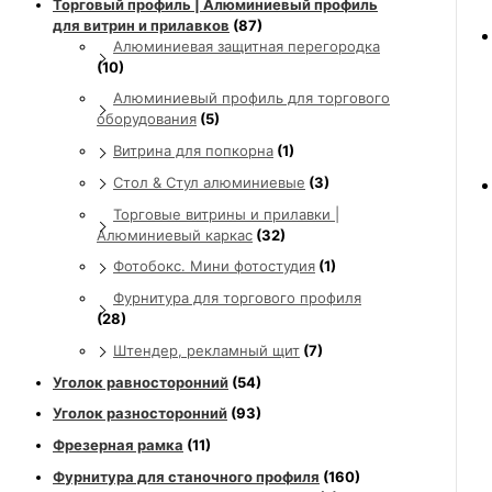
Торговый профиль | Алюминиевый профиль
для витрин и прилавков
(87)
Алюминиевая защитная перегородка
(10)
Алюминиевый профиль для торгового
оборудования
(5)
Витрина для попкорна
(1)
Стол & Стул алюминиевые
(3)
Торговые витрины и прилавки |
Алюминиевый каркас
(32)
Фотобокс. Мини фотостудия
(1)
Фурнитура для торгового профиля
(28)
Штендер, рекламный щит
(7)
Уголок равносторонний
(54)
Уголок разносторонний
(93)
Фрезерная рамка
(11)
Фурнитура для станочного профиля
(160)