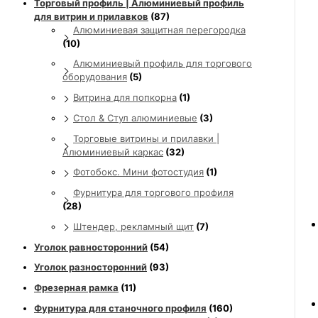
Торговый профиль | Алюминиевый профиль
для витрин и прилавков
(87)
Алюминиевая защитная перегородка
(10)
Алюминиевый профиль для торгового
оборудования
(5)
Витрина для попкорна
(1)
Стол & Стул алюминиевые
(3)
Торговые витрины и прилавки |
Алюминиевый каркас
(32)
Фотобокс. Мини фотостудия
(1)
Фурнитура для торгового профиля
(28)
Штендер, рекламный щит
(7)
Уголок равносторонний
(54)
Уголок разносторонний
(93)
Фрезерная рамка
(11)
Фурнитура для станочного профиля
(160)