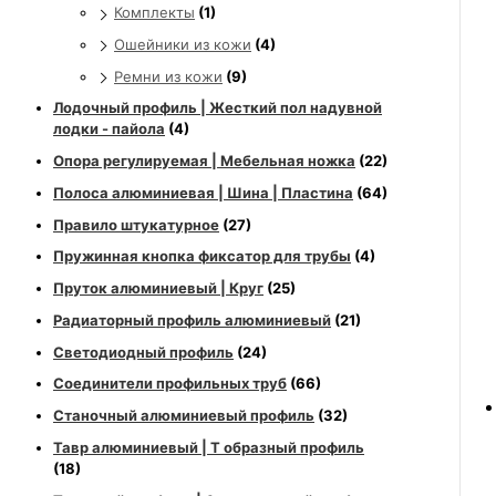
Комплекты
(1)
Ошейники из кожи
(4)
Ремни из кожи
(9)
Лодочный профиль | Жесткий пол надувной
лодки - пайола
(4)
Опора регулируемая | Мебельная ножка
(22)
Полоса алюминиевая | Шина | Пластина
(64)
Правило штукатурное
(27)
Пружинная кнопка фиксатор для трубы
(4)
Пруток алюминиевый | Круг
(25)
Радиаторный профиль алюминиевый
(21)
Светодиодный профиль
(24)
Соединители профильных труб
(66)
Станочный алюминиевый профиль
(32)
Тавр алюминиевый | Т образный профиль
(18)