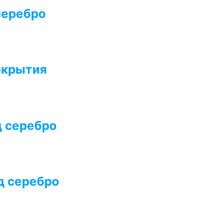
серебро
окрытия
д серебро
д серебро