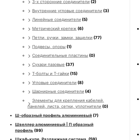
3-х сторонние соединители
(2)
Внутренние угловые соединители
(3)
Линейные соединители
(5)
Метрический крепеж
(6)
Петли, ручки, замки, защелки
(77)
Подвесы, опоры
(1)
Соединительные пластины
(0)
Сухари пазовые
(37)
Т-болты и Т-гайки
(15)
Угловые соединители
(8)
Шарнирные соединители
(4)
Элементы для крепления кабелей,
панелей, листа, сетки, уплотнители
(0)
Ш-образный профиль алюминиевый
(7)
Швеллер алюминиевый | П образный
профиль
(99)
Шкаф-купе. Раздвижная система.
(59)