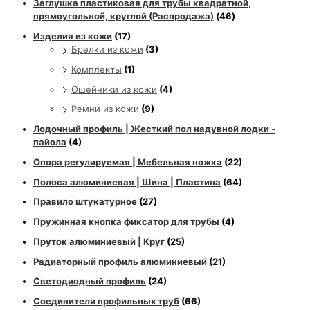
Заглушка пластиковая для трубы квадратной,
прямоугольной, круглой (Распродажа)
(46)
Изделия из кожи
(17)
Брелки из кожи
(3)
Комплекты
(1)
Ошейники из кожи
(4)
Ремни из кожи
(9)
Лодочный профиль | Жесткий пол надувной лодки -
пайола
(4)
Опора регулируемая | Мебельная ножка
(22)
Полоса алюминиевая | Шина | Пластина
(64)
Правило штукатурное
(27)
Пружинная кнопка фиксатор для трубы
(4)
Пруток алюминиевый | Круг
(25)
Радиаторный профиль алюминиевый
(21)
Светодиодный профиль
(24)
Соединители профильных труб
(66)