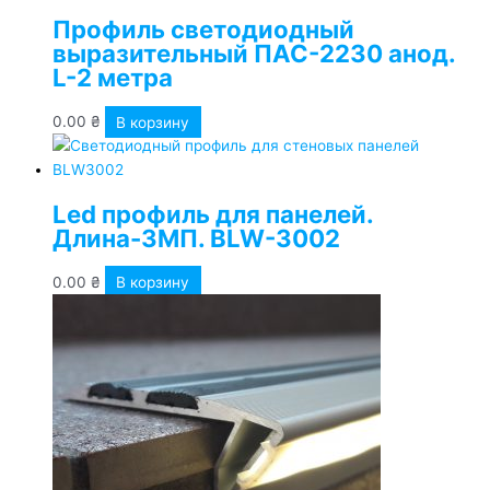
Профиль светодиодный
выразительный ПАС-2230 анод.
L-2 метра
0.00
₴
В корзину
Led профиль для панелей.
Длина-3МП. BLW-3002
0.00
₴
В корзину