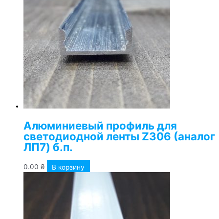
Алюминиевый профиль для
светодиодной ленты Z306 (аналог
ЛП7) б.п.
0.00
₴
В корзину