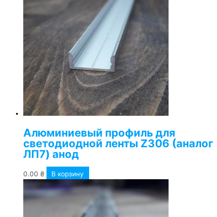
Алюминиевый профиль для
светодиодной ленты Z306 (аналог
ЛП7) анод
0.00
₴
В корзину