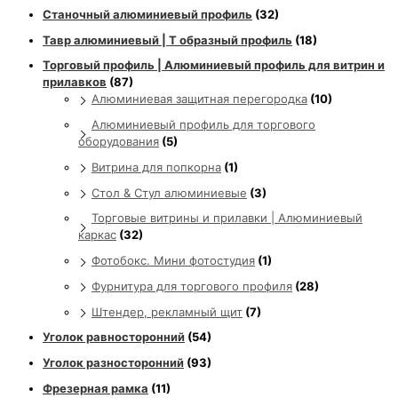
Станочный алюминиевый профиль
(32)
Тавр алюминиевый | Т образный профиль
(18)
Торговый профиль | Алюминиевый профиль для витрин и
прилавков
(87)
Алюминиевая защитная перегородка
(10)
Алюминиевый профиль для торгового
оборудования
(5)
Витрина для попкорна
(1)
Стол & Стул алюминиевые
(3)
Торговые витрины и прилавки | Алюминиевый
каркас
(32)
Фотобокс. Мини фотостудия
(1)
Фурнитура для торгового профиля
(28)
Штендер, рекламный щит
(7)
Уголок равносторонний
(54)
Уголок разносторонний
(93)
Фрезерная рамка
(11)