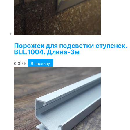
Порожек для подсветки ступенек.
BLL.1004. Длина-3м
0.00
₴
В корзину