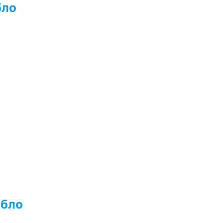
бло
ібло