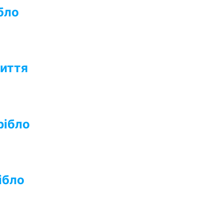
бло
риття
рібло
ібло