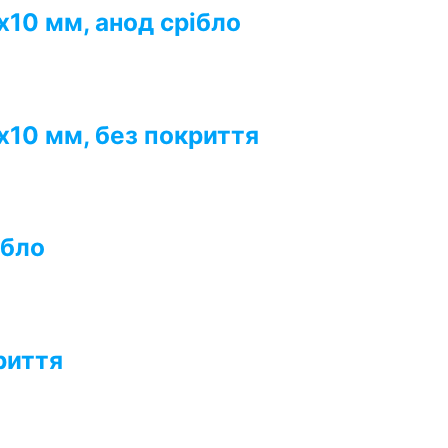
х10 мм, анод срібло
х10 мм, без покриття
ібло
риття