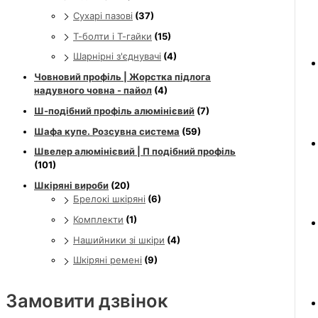
Сухарі пазові
(37)
Т-болти і Т-гайки
(15)
Шарнірні з'єднувачі
(4)
Човновий профіль | Жорстка підлога
надувного човна - пайол
(4)
Ш-подібний профіль алюмінієвий
(7)
Шафа купе. Розсувна система
(59)
Швелер алюмінієвий | П подібний профіль
(101)
Шкіряні вироби
(20)
Брелокі шкіряні
(6)
Комплекти
(1)
Нашийники зі шкіри
(4)
Шкіряні ремені
(9)
Замовити дзвінок