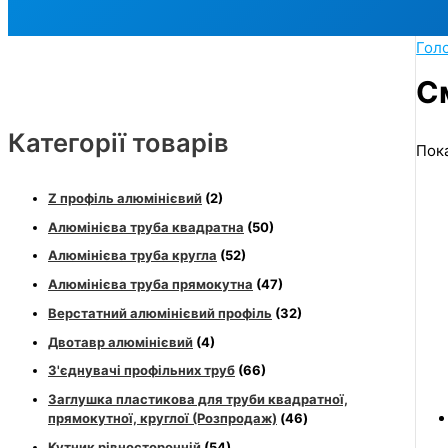
Гол
С
Категорії товарів
Пока
Z профіль алюмінієвий
(2)
Алюмінієва труба квадратна
(50)
Алюмінієва труба кругла
(52)
Алюмінієва труба прямокутна
(47)
Верстатний алюмінієвий профіль
(32)
Двотавр алюмінієвий
(4)
З'єднувачі профільних труб
(66)
Заглушка пластикова для труби квадратної,
прямокутної, круглої (Розпродаж)
(46)
Кутник рівносторонній
(54)