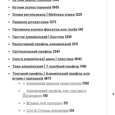
Кутник різносторонній
(95)
Опора регульована | Меблева ніжка
(22)
Правило штукатурне
(27)
Пружинна кнопка фіксатор для труби
(4)
Пруток алюмінієвий | Кругляк
(25)
Радіаторний профіль алюмінієвий
(21)
Світлодіодний профіль
(24)
Смуга алюмінієва| шина | пластина
(64)
Тавр алюмінієвий | Т подібний профіль
(18)
Торговий профіль | Алюмінієвий профіль для
вітрин і прилавків
(87)
Алюмінієва захисна перегородка
(10)
Алюмінієвий профіль для торгового
обладнання
(5)
Вітрина для попкорну
(1)
Стіл & Стілець алюмінієві
(3)