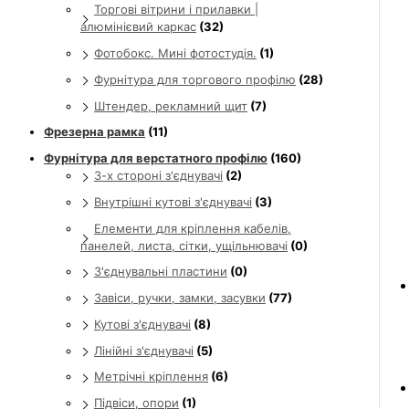
Торгові вітрини і прилавки |
алюмінієвий каркас
(32)
Фотобокс. Мині фотостудія.
(1)
Фурнітура для торгового профілю
(28)
Штендер, рекламний щит
(7)
Фрезерна рамка
(11)
Фурнітура для верстатного профілю
(160)
3-х стороні з'єднувачі
(2)
Внутрішні кутові з'єднувачі
(3)
Елементи для кріплення кабелів,
панелей, листа, сітки, ущільнювачі
(0)
З'єднувальні пластини
(0)
Завіси, ручки, замки, засувки
(77)
Кутові з'єднувачі
(8)
Лінійні з'єднувачі
(5)
Метрічні кріплення
(6)
Підвіси, опори
(1)