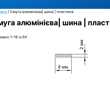
овна
/ Смуга алюмінієва| шина | пластина
муга алюмінієва| шина | плас
зано 1–16 із 64