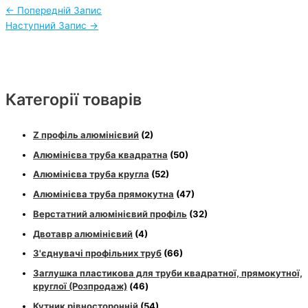
←
Попередній Запис
Наступний Запис
→
Категорії товарів
Z профіль алюмінієвий
(2)
Алюмінієва труба квадратна
(50)
Алюмінієва труба кругла
(52)
Алюмінієва труба прямокутна
(47)
Верстатний алюмінієвий профіль
(32)
Двотавр алюмінієвий
(4)
З'єднувачі профільних труб
(66)
Заглушка пластикова для труби квадратної, прямокутної,
круглої (Розпродаж)
(46)
Кутник рівносторонній
(54)