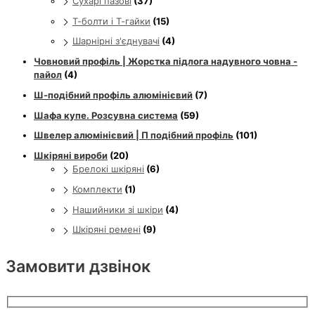
Сухарі пазові
(37)
Т-болти і Т-гайки
(15)
Шарнірні з'єднувачі
(4)
Човновий профіль | Жорстка підлога надувного човна -
пайол
(4)
Ш-подібний профіль алюмінієвий
(7)
Шафа купе. Розсувна система
(59)
Швелер алюмінієвий | П подібний профіль
(101)
Шкіряні вироби
(20)
Брелокі шкіряні
(6)
Комплекти
(1)
Нашийники зі шкіри
(4)
Шкіряні ремені
(9)
Замовити дзвінок