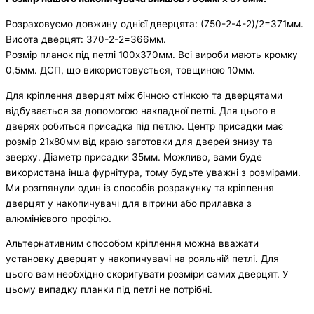
Розраховуємо довжину однієї дверцята: (750-2-4-2)/2=371мм.
Висота дверцят: 370-2-2=366мм.
Розмір планок під петлі 100х370мм. Всі вироби мають кромку
0,5мм. ДСП, що використовується, товщиною 10мм.
Для кріплення дверцят між бічною стінкою та дверцятами
відбувається за допомогою накладної петлі. Для цього в
дверях робиться присадка під петлю. Центр присадки має
розмір 21х80мм від краю заготовки для дверей знизу та
зверху. Діаметр присадки 35мм. Можливо, вами буде
використана інша фурнітура, тому будьте уважні з розмірами.
Ми розглянули один із способів розрахунку та кріплення
дверцят у накопичувачі для вітрини або прилавка з
алюмінієвого профілю.
Альтернативним способом кріплення можна вважати
установку дверцят у накопичувачі на рояльній петлі. Для
цього вам необхідно скоригувати розміри самих дверцят. У
цьому випадку планки під петлі не потрібні.