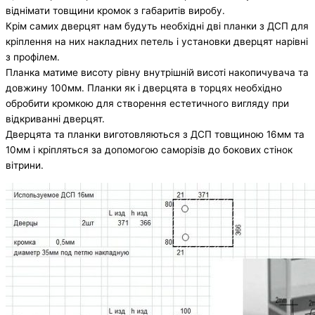
віднімати товщини кромок з габаритів виробу.
Крім самих дверцят нам будуть необхідні дві планки з ДСП для
кріплення на них накладних петель і установки дверцят нарівні
з профілем.
Планка матиме висоту рівну внутрішній висоті накопичувача та
довжину 100мм. Планки як і дверцята в торцях необхідно
обробити кромкою для створення естетичного вигляду при
відкриванні дверцят.
Дверцята та планки виготовляються з ДСП товщиною 16мм та
10мм і кріпляться за допомогою саморізів до бокових стінок
вітрини.