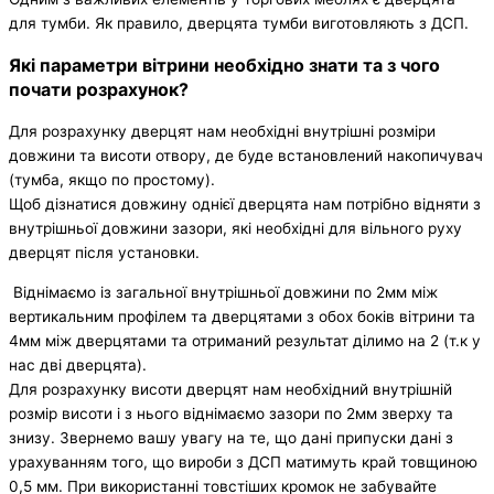
для тумби. Як правило, дверцята тумби виготовляють з ДСП.
Які параметри вітрини необхідно знати та з чого
почати розрахунок?
Для розрахунку дверцят нам необхідні внутрішні розміри
довжини та висоти отвору, де буде встановлений накопичувач
(тумба, якщо по простому).
Щоб дізнатися довжину однієї дверцята нам потрібно відняти з
внутрішньої довжини зазори, які необхідні для вільного руху
дверцят після установки.
Віднімаємо із загальної внутрішньої довжини по 2мм між
вертикальним профілем та дверцятами з обох боків вітрини та
4мм між дверцятами та отриманий результат ділимо на 2 (т.к у
нас дві дверцята).
Для розрахунку висоти дверцят нам необхідний внутрішній
розмір висоти і з нього віднімаємо зазори по 2мм зверху та
знизу. Звернемо вашу увагу на те, що дані припуски дані з
урахуванням того, що вироби з ДСП матимуть край товщиною
0,5 мм. При використанні товстіших кромок не забувайте