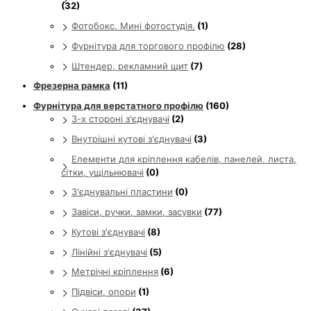
(32)
Фотобокс. Мині фотостудія.
(1)
Фурнітура для торгового профілю
(28)
Штендер, рекламний щит
(7)
Фрезерна рамка
(11)
Фурнітура для верстатного профілю
(160)
3-х стороні з'єднувачі
(2)
Внутрішні кутові з'єднувачі
(3)
Елементи для кріплення кабелів, панелей, листа,
сітки, ущільнювачі
(0)
З'єднувальні пластини
(0)
Завіси, ручки, замки, засувки
(77)
Кутові з'єднувачі
(8)
Лінійні з'єднувачі
(5)
Метрічні кріплення
(6)
Підвіси, опори
(1)