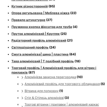
Кутник різносторонній
(95)
Опора регульована | Меблева ніжка
(22)
Правило штукатурне
(27)
Пружинна кнопка фіксатор для труби
(4)
Пруток алюмінієвий | Кругляк
(25)
Радіаторний профіль алюмінієвий
(21)
Світлодіодний профіль
(24)
Смуга алюмінієва| шина | пластина
(64)
Тавр алюмінієвий | Т подібний профіль
(18)
Торговий профіль | Алюмінієвий профіль для вітрин і
прилавків
(87)
Алюмінієва захисна перегородка
(10)
Алюмінієвий профіль для торгового обладнання
(5)
Вітрина для попкорну
(1)
Стіл & Стілець алюмінієві
(3)
Торгові вітрини і прилавки | алюмінієвий каркас