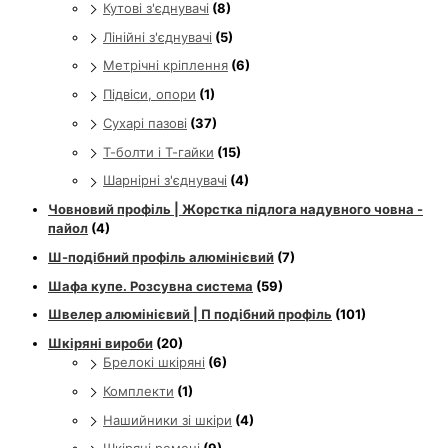
Кутові з'єднувачі
(8)
Лінійні з'єднувачі
(5)
Метрічні кріплення
(6)
Підвіси, опори
(1)
Сухарі пазові
(37)
Т-болти і Т-гайки
(15)
Шарнірні з'єднувачі
(4)
Човновий профіль | Жорстка підлога надувного човна -
пайол
(4)
Ш-подібний профіль алюмінієвий
(7)
Шафа купе. Розсувна система
(59)
Швелер алюмінієвий | П подібний профіль
(101)
Шкіряні вироби
(20)
Брелокі шкіряні
(6)
Комплекти
(1)
Нашийники зі шкіри
(4)