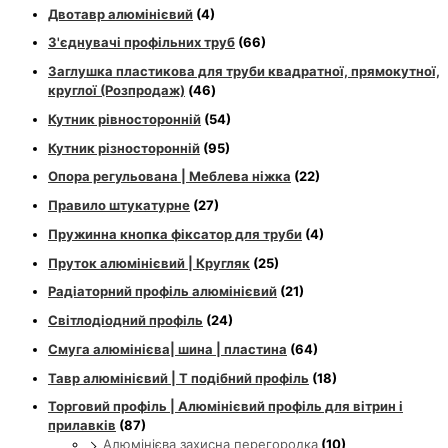
Двотавр алюмінієвий
(4)
З'єднувачі профільних труб
(66)
Заглушка пластикова для труби квадратної, прямокутної,
круглої (Розпродаж)
(46)
Кутник рівносторонній
(54)
Кутник різносторонній
(95)
Опора регульована | Меблева ніжка
(22)
Правило штукатурне
(27)
Пружинна кнопка фіксатор для труби
(4)
Пруток алюмінієвий | Кругляк
(25)
Радіаторний профіль алюмінієвий
(21)
Світлодіодний профіль
(24)
Смуга алюмінієва| шина | пластина
(64)
Тавр алюмінієвий | Т подібний профіль
(18)
Торговий профіль | Алюмінієвий профіль для вітрин і
прилавків
(87)
Алюмінієва захисна перегородка
(10)