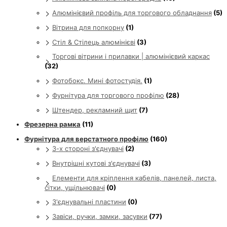
Алюмінієвий профіль для торгового обладнання
(5)
Вітрина для попкорну
(1)
Стіл & Стілець алюмінієві
(3)
Торгові вітрини і прилавки | алюмінієвий каркас
(32)
Фотобокс. Мині фотостудія.
(1)
Фурнітура для торгового профілю
(28)
Штендер, рекламний щит
(7)
Фрезерна рамка
(11)
Фурнітура для верстатного профілю
(160)
3-х стороні з'єднувачі
(2)
Внутрішні кутові з'єднувачі
(3)
Елементи для кріплення кабелів, панелей, листа,
сітки, ущільнювачі
(0)
З'єднувальні пластини
(0)
Завіси, ручки, замки, засувки
(77)