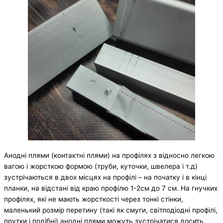
Анодні плями (контактні плями) на профілях з відносно легкою
вагою і жорсткою формою (труби, куточки, швелера і т.д)
зустрічаються в двох місцях на профілі – на початку і в кінці
планки, на відстані від краю профілю 1-2см до 7 см. На гнучких
профілях, які не мають жорсткості через тонкі стінки,
маленький розмір перетину (такі як смуги, світлодіодні профілі,
прутки і подібні) анодні плями можуть зустрічатися досить