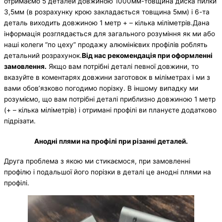
отримаємо 5 деталей довжиною 1000мм-товщина диска пилки
3,5мм (в розрахунку крою закладається товщина 5мм) і 6-та
деталь виходить довжиною 1 метр + – кілька міліметрів.Дана
інформація розглядається для загального розуміння як ми або
наші колеги “по цеху” продажу алюмінієвих профілів роблять
детальний розрахунок.
Від нас рекомендація при оформленні
замовлення.
Якщо вам потрібні деталі певної довжини, то
вказуйте в коментарях довжини заготовок в міліметрах і ми з
вами обов’язково погодимо порізку. В іншому випадку ми
розуміємо, що вам потрібні деталі приблизно довжиною 1 метр
(+ – кілька міліметрів) і отримані профілі ви плануєте додатково
підрізати.
Анодні плями на профілі при різанні деталей.
Друга проблема з якою ми стикаємося, при замовленні
профілю і подальшої його порізки в деталі це анодні плями на
профілі.