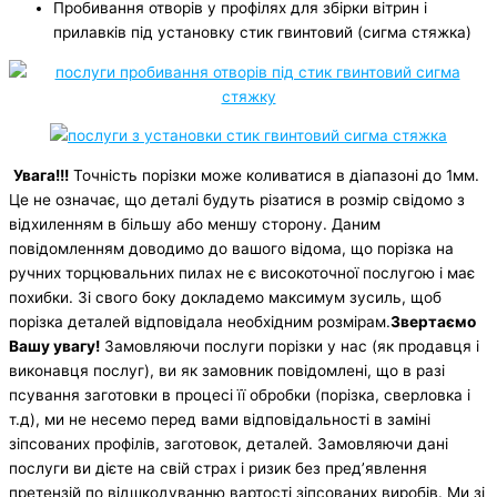
Пробивання отворів у профілях для збірки вітрин і
прилавків під установку стик гвинтовий (сигма стяжка)
Увага!!!
Точність порізки може коливатися в діапазоні до 1мм.
Це не означає, що деталі будуть різатися в розмір свідомо з
відхиленням в більшу або меншу сторону. Даним
повідомленням доводимо до вашого відома, що порізка на
ручних торцювальних пилах не є високоточної послугою і має
похибки. Зі свого боку докладемо максимум зусиль, щоб
порізка деталей відповідала необхідним розмірам.
Звертаємо
Вашу увагу!
Замовляючи послуги порізки у нас (як продавця і
виконавця послуг), ви як замовник повідомлені, що в разі
псування заготовки в процесі її обробки (порізка, сверловка і
т.д), ми не несемо перед вами відповідальності в заміні
зіпсованих профілів, заготовок, деталей. Замовляючи дані
послуги ви дієте на свій страх і ризик без пред’явлення
претензій по відшкодуванню вартості зіпсованих виробів. Ми зі