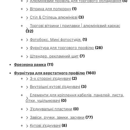
Алюмінієвий профіль для торгового обладнання
(5)
Вітрина для попкорну
(1)
Стіл & Стілець алюмінієві
(3)
Торгові вітрини і прилавки | алюмінієвий каркас
(32)
Фотобокс. Мині фотостудія.
(1)
Фурнітура для торгового профілю
(28)
Штендер, рекламний щит
(7)
Фрезерна рамка
(11)
Фурнітура для верстатного профілю
(160)
3-х стороні з'єднувачі
(2)
Внутрішні кутові з'єднувачі
(3)
Елементи для кріплення кабелів, панелей, листа,
сітки, ущільнювачі
(0)
З'єднувальні пластини
(0)
Завіси, ручки, замки, засувки
(77)
Кутові з'єднувачі
(8)