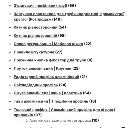
З'єднувачі профільних труб
(66)
Заглушка пластикова для труби квадратної, прямокутної,
круглої (Розпродаж)
(46)
Кутник рівносторонній
(54)
Кутник різносторонній
(95)
Опора регульована | Меблева ніжка
(22)
Правило штукатурне
(27)
Пружинна кнопка фіксатор для труби
(4)
Пруток алюмінієвий | Кругляк
(25)
Радіаторний профіль алюмінієвий
(21)
Світлодіодний профіль
(24)
Смуга алюмінієва| шина | пластина
(64)
Тавр алюмінієвий | Т подібний профіль
(18)
Торговий профіль | Алюмінієвий профіль для вітрин і
прилавків
(87)
Алюмінієва захисна перегородка
(10)