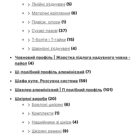
Лінійні з'єднувачі
(5)
Метрічні кріплення
(6)
Підвіси, опори
(1)
Сухарі пазові
(37)
Т-болти і Т-гайки
(15)
Шарнірні з'єднувачі
(4)
Човновий профіль | Жорстка підлога надувного човна -
пайол
(4)
Ш-подібний профіль алюмінієвий
(7)
Шафа купе. Розсувна система
(59)
Швелер алюмінієвий | П подібний профіль
(101)
Шкіряні вироби
(20)
Брелокі шкіряні
(6)
Комплекти
(1)
Нашийники зі шкіри
(4)
Шкіряні ремені
(9)