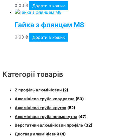
0.00
₴
Додати в кошик
Гайка з флянцем М8
0.00
₴
Додати в кошик
Категорії товарів
Z профіль алюмінієвий
(2)
Алюмінієва труба квадратна
(50)
Алюмінієва труба кругла
(52)
Алюмінієва труба прямокутна
(47)
Верстатний алюмінієвий профіль
(32)
Двотавр алюмінієвий
(4)