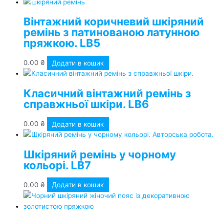
Вінтажний коричневий шкіряний
ремінь з патинованою латунною
пряжкою. LB5
0.00
₴
Додати в кошик
Класичний вінтажний ремінь з
справжньої шкіри. LB6
0.00
₴
Додати в кошик
Шкіряний ремінь у чорному
кольорі. LB7
0.00
₴
Додати в кошик