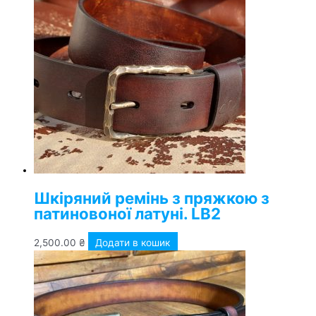
Шкіряний ремінь з пряжкою з
патиновоної латуні. LB2
2,500.00
₴
Додати в кошик