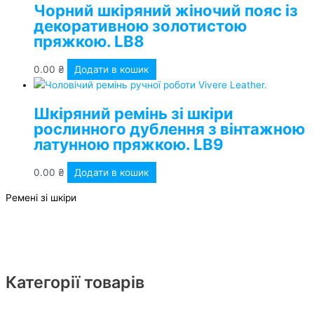
Чорний шкіряний жіночий пояс із
декоративною золотистою
пряжкою. LB8
0.00
₴
Додати в кошик
Шкіряний ремінь зі шкіри
рослинного дублення з вінтажною
латунною пряжкою. LB9
0.00
₴
Додати в кошик
Ремені зі шкіри
Категорії товарів