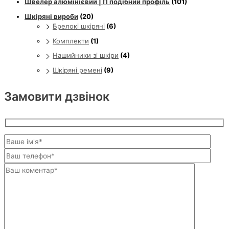
Швелер алюмінієвий | П подібний профіль
(101)
Шкіряні вироби
(20)
Брелокі шкіряні
(6)
Комплекти
(1)
Нашийники зі шкіри
(4)
Шкіряні ремені
(9)
Замовити дзвінок