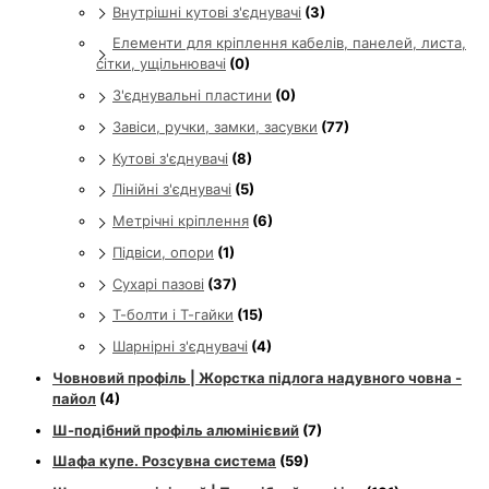
Внутрішні кутові з'єднувачі
(3)
Елементи для кріплення кабелів, панелей, листа,
сітки, ущільнювачі
(0)
З'єднувальні пластини
(0)
Завіси, ручки, замки, засувки
(77)
Кутові з'єднувачі
(8)
Лінійні з'єднувачі
(5)
Метрічні кріплення
(6)
Підвіси, опори
(1)
Сухарі пазові
(37)
Т-болти і Т-гайки
(15)
Шарнірні з'єднувачі
(4)
Човновий профіль | Жорстка підлога надувного човна -
пайол
(4)
Ш-подібний профіль алюмінієвий
(7)
Шафа купе. Розсувна система
(59)