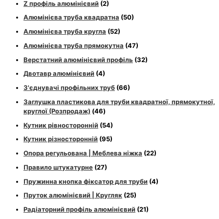
Z профіль алюмінієвий
(2)
Алюмінієва труба квадратна
(50)
Алюмінієва труба кругла
(52)
Алюмінієва труба прямокутна
(47)
Верстатний алюмінієвий профіль
(32)
Двотавр алюмінієвий
(4)
З'єднувачі профільних труб
(66)
Заглушка пластикова для труби квадратної, прямокутної,
круглої (Розпродаж)
(46)
Кутник рівносторонній
(54)
Кутник різносторонній
(95)
Опора регульована | Меблева ніжка
(22)
Правило штукатурне
(27)
Пружинна кнопка фіксатор для труби
(4)
Пруток алюмінієвий | Кругляк
(25)
Радіаторний профіль алюмінієвий
(21)