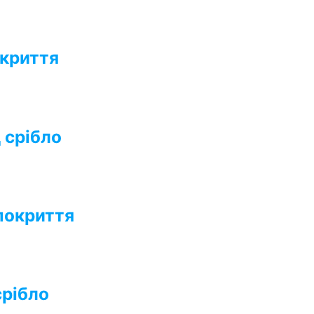
окриття
 срібло
 покриття
срібло