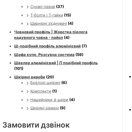
Сухарі пазові
(37)
Т-болти і Т-гайки
(15)
Шарнірні з'єднувачі
(4)
Човновий профіль | Жорстка підлога
надувного човна - пайол
(4)
Ш-подібний профіль алюмінієвий
(7)
Шафа купе. Розсувна система
(59)
Швелер алюмінієвий | П подібний профіль
(101)
Шкіряні вироби
(20)
Брелокі шкіряні
(6)
Комплекти
(1)
Нашийники зі шкіри
(4)
Шкіряні ремені
(9)
Замовити дзвінок