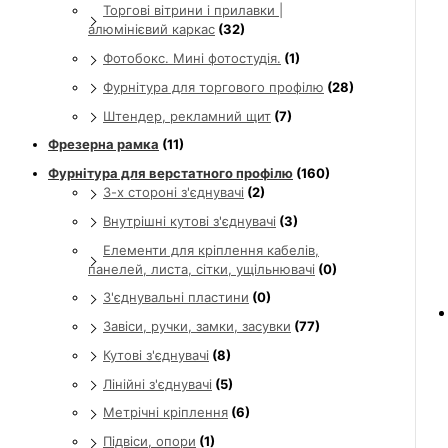
Торгові вітрини і прилавки |
алюмінієвий каркас
(32)
Фотобокс. Мині фотостудія.
(1)
Фурнітура для торгового профілю
(28)
Штендер, рекламний щит
(7)
Фрезерна рамка
(11)
Фурнітура для верстатного профілю
(160)
3-х стороні з'єднувачі
(2)
Внутрішні кутові з'єднувачі
(3)
Елементи для кріплення кабелів,
панелей, листа, сітки, ущільнювачі
(0)
З'єднувальні пластини
(0)
Завіси, ручки, замки, засувки
(77)
Кутові з'єднувачі
(8)
Лінійні з'єднувачі
(5)
Метрічні кріплення
(6)
Підвіси, опори
(1)