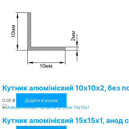
Кутник алюмінієвий 10х10х2, без п
0.00
₴
Додати в кошик
Кутник алюмінієвий 15х15х1, анод 