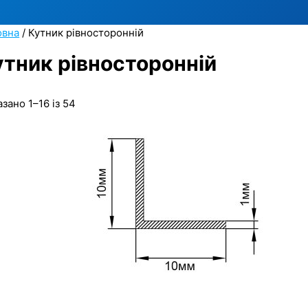
овна
/ Кутник рівносторонній
утник рівносторонній
зано 1–16 із 54