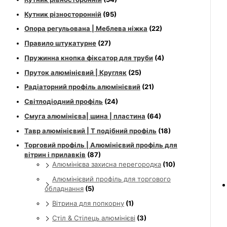
Кутник різносторонній
(95)
Опора регульована | Меблева ніжка
(22)
Правило штукатурне
(27)
Пружинна кнопка фіксатор для труби
(4)
Пруток алюмінієвий | Кругляк
(25)
Радіаторний профіль алюмінієвий
(21)
Світлодіодний профіль
(24)
Смуга алюмінієва| шина | пластина
(64)
Тавр алюмінієвий | Т подібний профіль
(18)
Торговий профіль | Алюмінієвий профіль для
вітрин і прилавків
(87)
Алюмінієва захисна перегородка
(10)
Алюмінієвий профіль для торгового
обладнання
(5)
Вітрина для попкорну
(1)
Стіл & Стілець алюмінієві
(3)