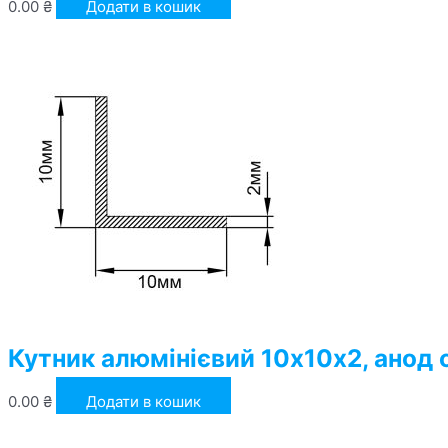
0.00
₴
Додати в кошик
Кутник алюмінієвий 10х10х2, анод 
0.00
₴
Додати в кошик