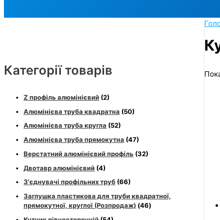
Гол
К
Категорії товарів
Пока
Z профіль алюмінієвий
(2)
Алюмінієва труба квадратна
(50)
Алюмінієва труба кругла
(52)
Алюмінієва труба прямокутна
(47)
Верстатний алюмінієвий профіль
(32)
Двотавр алюмінієвий
(4)
З'єднувачі профільних труб
(66)
Заглушка пластикова для труби квадратної,
прямокутної, круглої (Розпродаж)
(46)
Кутник рівносторонній
(54)