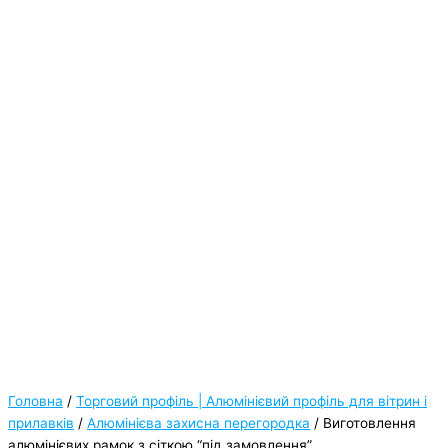
Головна
/
Торговий профіль | Алюмінієвий профіль для вітрин і
прилавків
/
Алюмінієва захисна перегородка
/ Виготовлення
алюмінієвих рамок з сіткою “під замовлення”