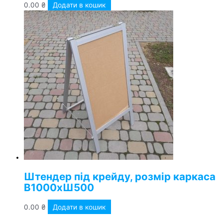
0.00
₴
Додати в кошик
Штендер під крейду, розмір каркаса
В1000хШ500
0.00
₴
Додати в кошик