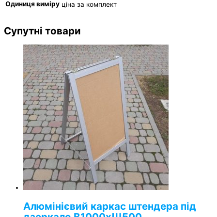
Одиниця виміру
ціна за комплект
Супутні товари
Алюмінієвий каркас штендера під
дзеркало В1000хШ500