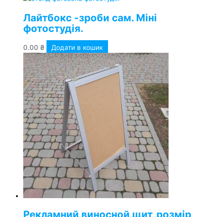
Лайтбокс -зроби сам. Міні
фотостудія.
0.00
₴
Додати в кошик
Рекламний виносной щит, розмір