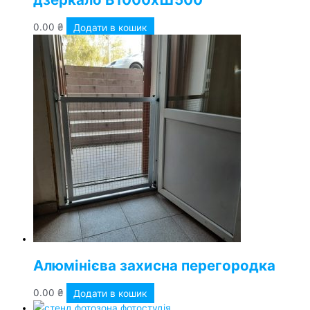
0.00
₴
Додати в кошик
Алюмінієва захисна перегородка
0.00
₴
Додати в кошик