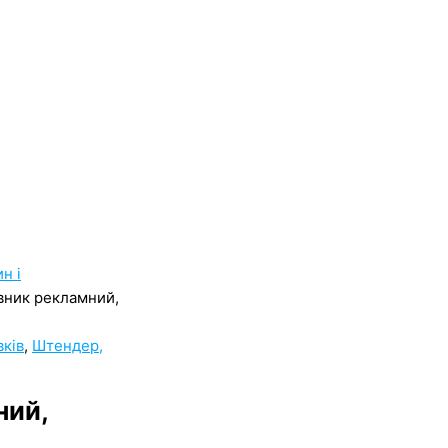
н і
івник рекламний,
вків
,
Штендер,
ний,