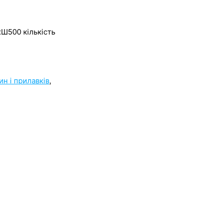
хШ500 кількість
ин і прилавків
,