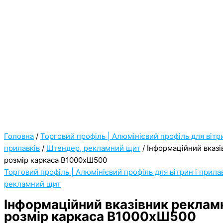
Головна
/
Торговий профіль | Алюмінієвий профіль для вітри
прилавків
/
Штендер, рекламний щит
/ Інформаційний вказ
розмір каркаса В1000хШ500
Торговий профіль | Алюмінієвий профіль для вітрин і прила
рекламний щит
Інформаційний вказівник реклам
розмір каркаса В1000хШ500