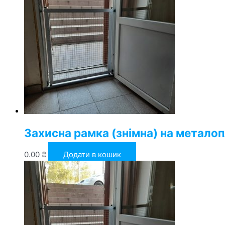
Захисна рамка (знімна) на метало
0.00
₴
Додати в кошик