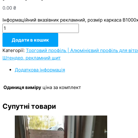
0.00
₴
Інформаційний вказівник рекламний, розмір каркаса В1000
Додати в кошик
Категорії:
Торговий профіль | Алюмінієвий профіль для вітр
Штендер, рекламний щит
Додаткова інформація
Одиниця виміру
ціна за комплект
Супутні товари