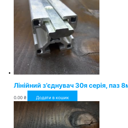
Лінійний з’єднувач 30я серія, паз 8
0.00
₴
Додати в кошик