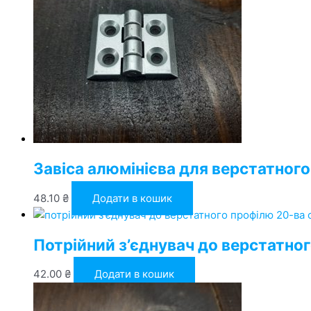
Завіса алюмінієва для верстатног
48.10
₴
Додати в кошик
Потрійний з’єднувач до верстатног
42.00
₴
Додати в кошик