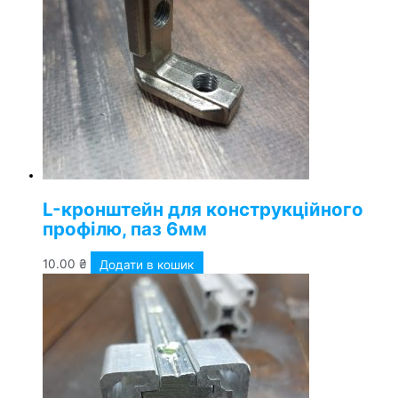
L-кронштейн для конструкційного
профілю, паз 6мм
10.00
₴
Додати в кошик