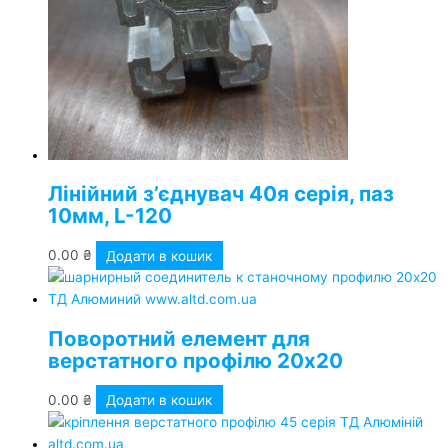
Лінійний з’єднувач 40я серія, паз
10мм, L-120
0.00
₴
Додати в кошик
Поворотний елемент для
верстатного профілю 20х20
0.00
₴
Додати в кошик