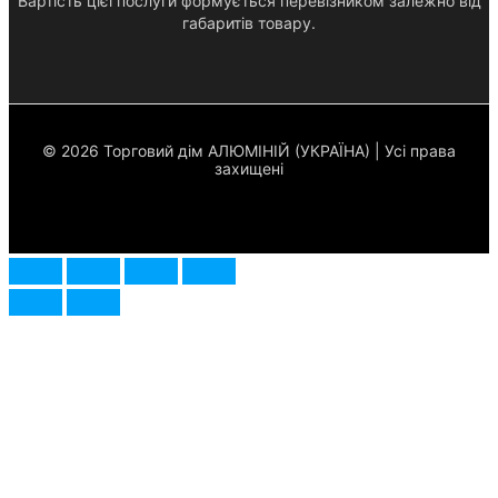
Вартість цієї послуги формується перевізником залежно від
габаритів товару.
© 2026 Торговий дім АЛЮМІНІЙ (УКРАЇНА) | Усі права
захищені