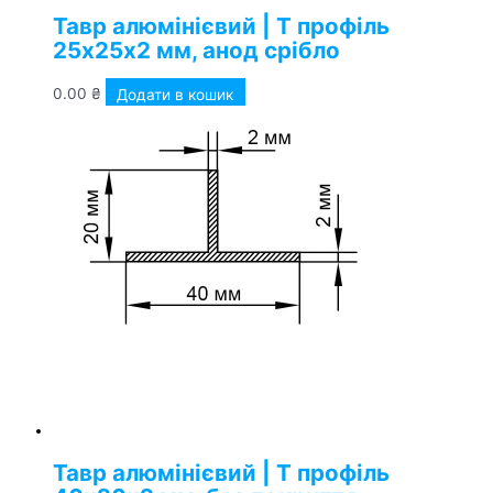
Тавр алюмінієвий | Т профіль
25х25х2 мм, анод срібло
0.00
₴
Додати в кошик
Тавр алюмінієвий | Т профіль