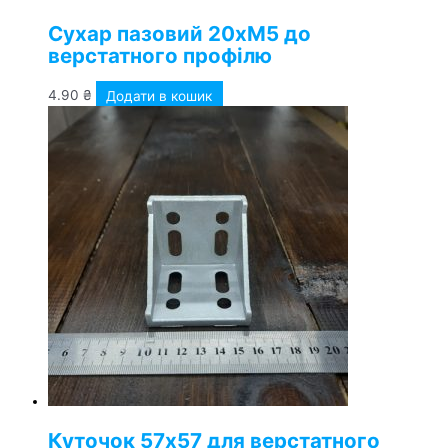
Сухар пазовий 20хМ5 до
верстатного профілю
4.90
₴
Додати в кошик
Куточок 57х57 для верстатного