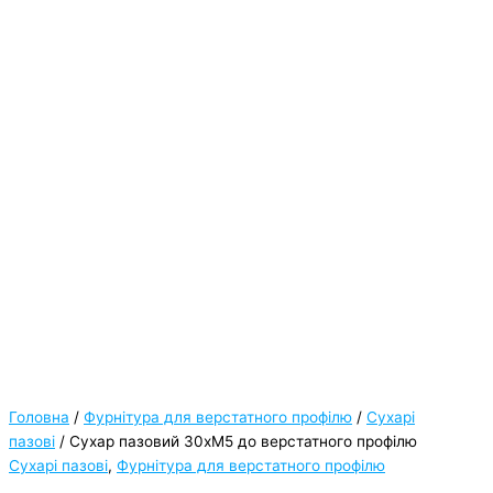
Головна
/
Фурнітура для верстатного профілю
/
Сухарі
пазові
/ Сухар пазовий 30хМ5 до верстатного профілю
Сухарі пазові
,
Фурнітура для верстатного профілю