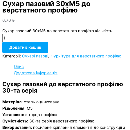
Сухар пазовий 30хМ5 до
верстатного профілю
6.70
₴
Сухар пазовий 30хМ5 до верстатного профілю кількість
Додати в кошик
Категорії:
Сухарі пазові
,
Фурнітура для верстатного профілю
Опис
Додаткова інформація
Сухар пазовий до верстатного профілю
30-та серія
Матеріал:
сталь оцинкована
Різьблення:
М5
Установка:
з торца профілю
Сумістність:
30-та серія верстатного профілю
Використання:
посилене кріплення елементів до конструкціі з