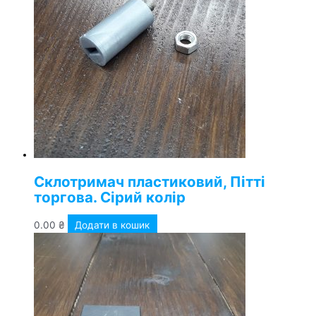
Склотримач пластиковий, Пітті
торгова. Сірий колір
0.00
₴
Додати в кошик