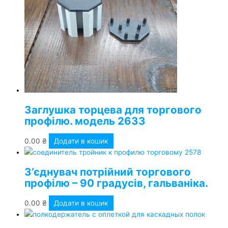
Заглушка торцева для торгового
профілю. модель 2633
0.00
₴
Додати в кошик
З’єднувач потрійний торгового
профілю – 90 градусів, гальваніка.
0.00
₴
Додати в кошик