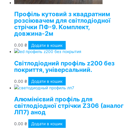
Профіль кутовий з квадратним
розсіювачем для світлодіодної
стрічки ПФ-9. Комплект,
довжина-2м
0.00
₴
Додати в кошик
Світлодіодний профіль z200 без
покриття, універсальний.
0.00
₴
Додати в кошик
Алюмінієвий профіль для
світлодіодної стрічки Z306 (аналог
ЛП7) анод
0.00
₴
Додати в кошик