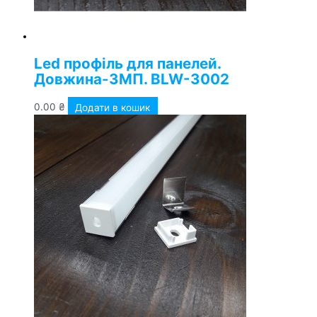
Led профіль для панелей.
Довжина-3МП. BLW-3002
0.00
₴
Додати в кошик