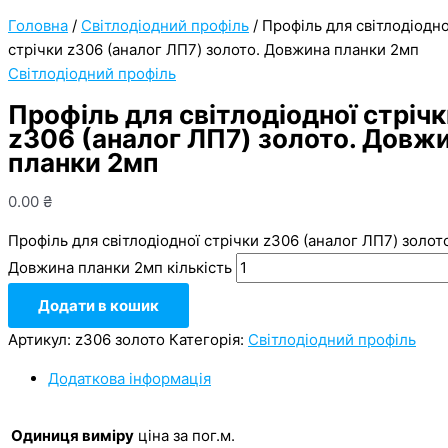
Головна
/
Світлодіодний профіль
/ Профіль для світлодіодно
стрічки z306 (аналог ЛП7) золото. Довжина планки 2мп
Світлодіодний профіль
Профіль для світлодіодної стріч
z306 (аналог ЛП7) золото. Довж
планки 2мп
0.00
₴
Профіль для світлодіодної стрічки z306 (аналог ЛП7) золот
Довжина планки 2мп кількість
Додати в кошик
Артикул:
z306 золото
Категорія:
Світлодіодний профіль
Додаткова інформація
Одиниця виміру
ціна за пог.м.