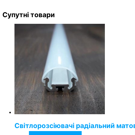
Супутні товари
Світлорозсіювачі радіальний мато