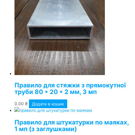
Правило для стяжки з прямокутної
труби 80 * 20 * 2 мм, 3 мп
0.00
₴
Додати в кошик
Правило для штукатурки по маяках,
1 мп (з заглушками)