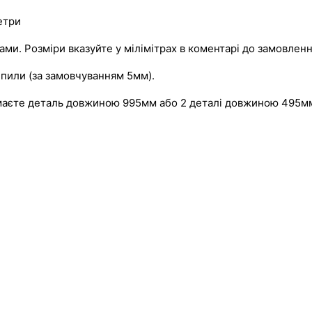
метри
и. Розміри вказуйте у мілімітрах в коментарі до замовленн
пили (за замовчуванням 5мм).
имаєте деталь довжиною 995мм або 2 деталі довжиною 495м