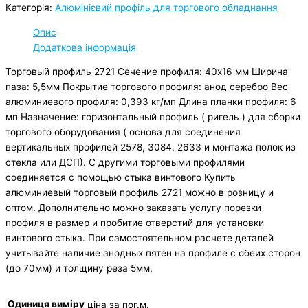
Категорія:
Алюмінієвий профіль для торгового обладнання
Опис
Додаткова інформація
Торговый профиль 2721 Сечение профиля: 40х16 мм Ширина
паза: 5,5мм Покрытие торгового профиля: анод серебро Вес
алюминиевого профиля: 0,393 кг/мп Длина планки профиля: 6
мп Назначение: горизонтальный профиль ( ригель ) для сборки
торгового оборудования ( основа для соединения
вертикальных профилей 2578, 3084, 2633 и монтажа полок из
стекла или ДСП). С другими торговыми профилями
соединяется с помощью стыка винтового Купить
алюминиевый торговый профиль 2721 можно в розницу и
оптом. Дополнительно можно заказать услугу порезки
профиля в размер и пробитие отверстий для установки
винтового стыка. При самостоятельном расчете деталей
учитывайте наличие анодных пятен на профиле с обеих сторон
(до 70мм) и толщину реза 5мм.
Одиниця виміру
ціна за пог.м.