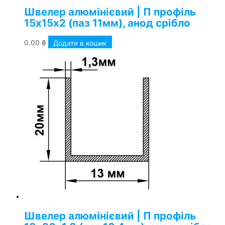
Швелер алюмінієвий | П профіль
15х15х2 (паз 11мм), анод срібло
0.00
₴
Додати в кошик
Швелер алюмінієвий | П профіль