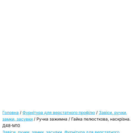
Головна
/
Фурнітура для верстатного профілю
/
Завіси, ручки,
замки, засувки
/ Ручка зажимна / Гайка пелюсткова, наскрізна.
Д48-М10
Завіси, ручки, замки, засувки
,
Фурнітура для верстатного