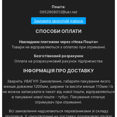
Пошта:
0952908012@ukr.net
Замовити зворотній дзвінок
СПОСОБИ ОПЛАТИ
Накладним платежем через «Нова Пошта»
Товари не відправляються з оплатою при отриманні.
Безготівковий розрахунок
Оплата на розрахунковий рахунок підприємства
ІНФОРМАЦІЯ ПРО ДОСТАВКУ
Зверніть УВАГУ!!! Замовлення, габарити пакування якого
менше довжини 1200мм, ширини та висоти менше 110мм і їх
не можна запакувати в пакет від нової пошти, відправляються
в пакуванні нової пошти - тубус. Пакування сплачує
отримувач при отриманні.
Всі замовлення надсилаються перевізниками зі складу
продавця. У ціноутворенні на доставку додатковою опцією