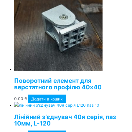
Поворотний елемент для
верстатного профілю 40х40
0.00
₴
Додати в кошик
Лінійний з’єднувач 40я серія, паз
10мм, L-120