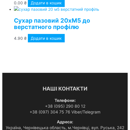
0.00
₴
Додати в кошик
Сухар пазовий 20хМ5 до
верстатного профілю
4.90
₴
Додати в кошик
НАШІ КОНТАКТИ
Телефони:
+38 (095) 290 80 12
+38 (097) 304 75 76 Viber/Telegram
Адреса:
Українa, Чернівецька область, м.Чернівці, вул. Руська, 242