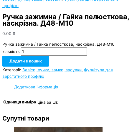
профілю
Ручка зажимна / Гайка пелюсткова,
наскрізна. Д48-М10
0.00
₴
Ручка зажимна / Гайка пелюсткова, наскрізна. Д48-М10
кількість
Додати в кошик
Категорії:
Завіси, ручки, замки, засувки
,
Фурнітура для
верстатного профілю
Додаткова інформація
Одиниця виміру
ціна за шт.
Супутні товари