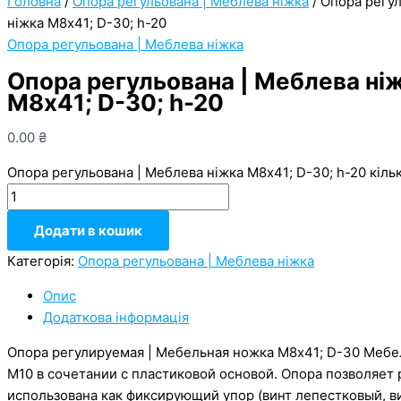
Головна
/
Опора регульована | Меблева ніжка
/ Опора регу
ніжка М8х41; D-30; h-20
Опора регульована | Меблева ніжка
Опора регульована | Меблева ні
М8х41; D-30; h-20
0.00
₴
Опора регульована | Меблева ніжка М8х41; D-30; h-20 кільк
Додати в кошик
Категорія:
Опора регульована | Меблева ніжка
Опис
Додаткова інформація
Опора регулируемая | Мебельная ножка М8х41; D-30 Мебе
М10 в сочетании с пластиковой основой. Опора позволяет
использована как фиксирующий упор (винт лепестковый, ви