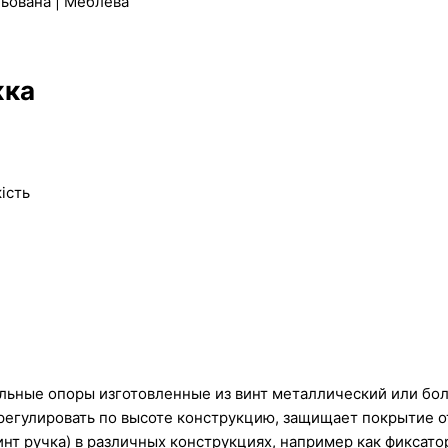
льована | Меблева
жка
ість
льные опоры изготовленные из винт металлический или бол
 регулировать по высоте конструкцию, защищает покрытие 
нт ручка) в различных конструкциях, например как фиксато