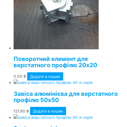
Поворотний елемент для
верстатного профілю 20х20
0.00
₴
Додати в кошик
Завіса алюмінієва для верстатного
профілю 50х50
121.90
₴
Додати в кошик