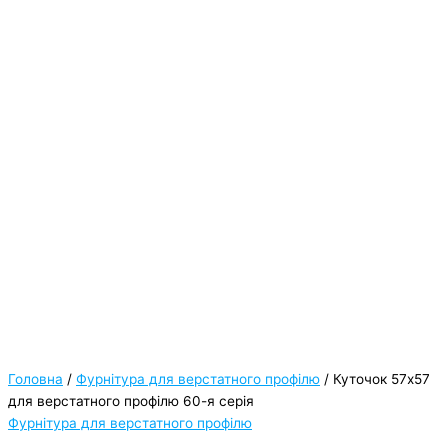
Головна
/
Фурнітура для верстатного профілю
/ Куточок 57х57
для верстатного профілю 60-я серія
Фурнітура для верстатного профілю