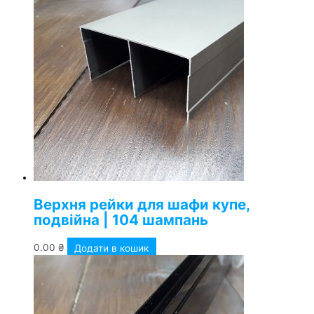
Верхня рейки для шафи купе,
подвійна | 104 шампань
0.00
₴
Додати в кошик