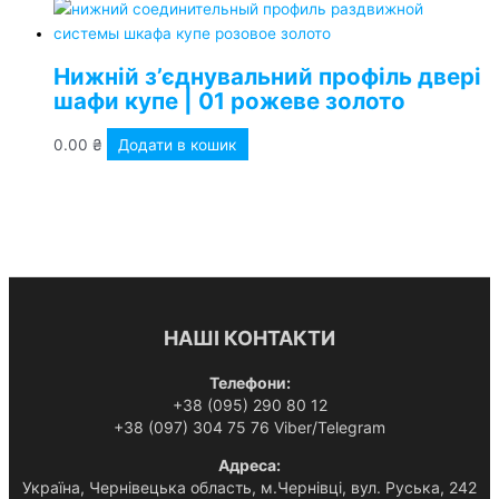
Нижній з’єднувальний профіль двері
шафи купе | 01 рожеве золото
0.00
₴
Додати в кошик
НАШІ КОНТАКТИ
Телефони:
+38 (095) 290 80 12
+38 (097) 304 75 76 Viber/Telegram
Адреса:
Українa, Чернівецька область, м.Чернівці, вул. Руська, 242