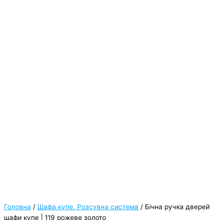
Головна
/
Шафа купе. Розсувна система
/ Бічна ручка дверей
шафи купе | 119 рожеве золото