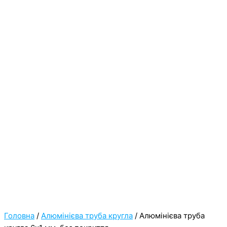
Головна
/
Алюмінієва труба кругла
/ Алюмінієва труба