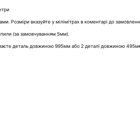
метри
и. Розміри вказуйте у мілімітрах в коментарі до замовленн
пили (за замовчуванням 5мм).
имаєте деталь довжиною 995мм або 2 деталі довжиною 495м